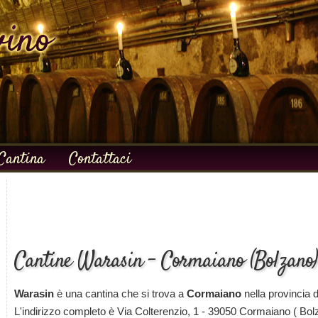
Cantina
Contattaci
Cantine Warasin - Cormaiano (Bolzano)
Warasin
è una cantina che si trova a
Cormaiano
nella provincia 
L'indirizzo completo è Via Colterenzio, 1 - 39050 Cormaiano ( Bol