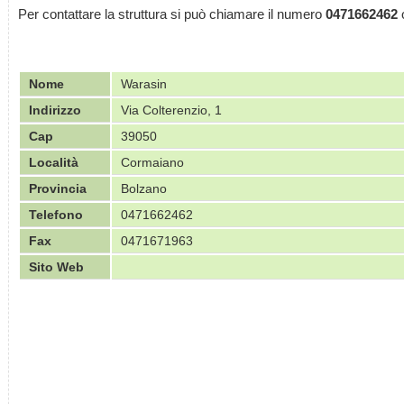
Per contattare la struttura si può chiamare il numero
0471662462
o
Nome
Warasin
Indirizzo
Via Colterenzio, 1
Cap
39050
Località
Cormaiano
Provincia
Bolzano
Telefono
0471662462
Fax
0471671963
Sito Web