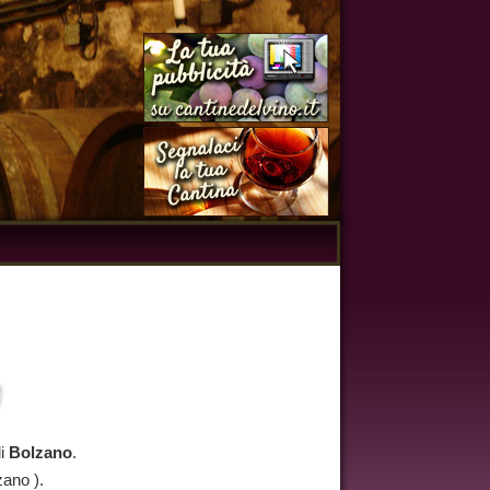
di
Bolzano
.
zano ).