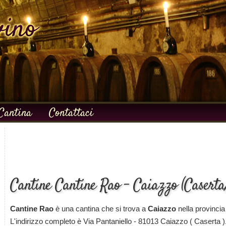
Cantina
Contattaci
Cantine Cantine Rao - Caiazzo (Caserta
Cantine Rao
è una cantina che si trova a
Caiazzo
nella provincia
L'indirizzo completo è Via Pantaniello - 81013 Caiazzo ( Caserta )