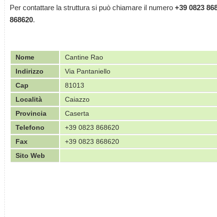
Per contattare la struttura si può chiamare il numero
+39 0823 86
868620
.
Nome
Cantine Rao
Indirizzo
Via Pantaniello
Cap
81013
Località
Caiazzo
Provincia
Caserta
Telefono
+39 0823 868620
Fax
+39 0823 868620
Sito Web