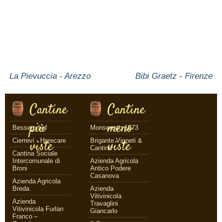
La Pievuccia - Arezzo
Bibi Graetz - Firenze
Cantine
Cantine
più
meno
Bessererhof
Monserrato 1973
Cierrevi - Horecare
Brigante Vigneti &
viste
viste
Cantina
Cantina Sociale
Intercomunale di
Azienda Agricola
Broni
Antico Podere
Casanova
Azienda Agricola
Breda
Azienda
Vitivinicola
Azienda
Travaglini
Vitivinicola Furlan
Giancarlo
Franco –