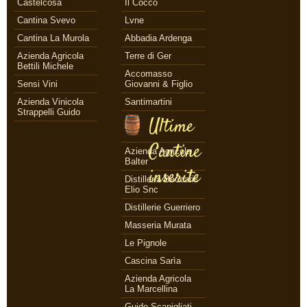
Castelcosa
Il Cocco
Cantina Svevo
Lvne
Cantina La Murola
Abbadia Ardenga
Azienda Agricola
Terre di Ger
Bettili Michele
Accomasso
Sensi Vini
Giovanni & Figlio
Azienda Vinicola
Santimartini
Strappelli Guido
Ultime
Cantine
Azienda Agricola
Balter
inserite
Distilleria Beccaris
Elio Snc
Distillerie Guerriero
Masseria Murata
Le Pignole
Cascina Sarìa
Azienda Agricola
La Marcellina
Guido Scapigliati