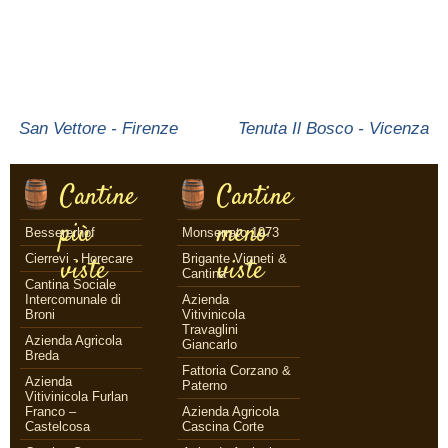
San Vettore - Firenze
Tenuta Il Bosco - Vicenza
Cantine
Cantine
più
meno
Bessererhof
Monserrato 1973
Cierrevi - Horecare
Brigante Vigneti &
viste
viste
Cantina
Cantina Sociale
Intercomunale di
Azienda
Broni
Vitivinicola
Travaglini
Azienda Agricola
Giancarlo
Breda
Fattoria Corzano &
Azienda
Paterno
Vitivinicola Furlan
Franco –
Azienda Agricola
Castelcosa
Cascina Corte