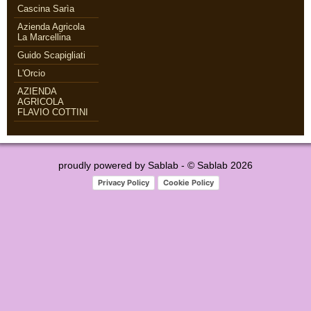
Cascina Sarìa
Azienda Agricola
La Marcellina
Guido Scapigliati
L'Orcio
AZIENDA
AGRICOLA
FLAVIO COTTINI
proudly powered by
Sablab
- © Sablab 2026
Privacy Policy
Cookie Policy