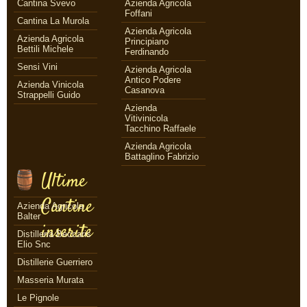
Cantina Svevo
Azienda Agricola
Foffani
Cantina La Murola
Azienda Agricola
Azienda Agricola
Principiano
Bettili Michele
Ferdinando
Sensi Vini
Azienda Agricola
Antico Podere
Azienda Vinicola
Casanova
Strappelli Guido
Azienda
Vitivinicola
Tacchino Raffaele
Azienda Agricola
Battaglino Fabrizio
Ultime
Cantine
Azienda Agricola
Balter
inserite
Distilleria Beccaris
Elio Snc
Distillerie Guerriero
Masseria Murata
Le Pignole