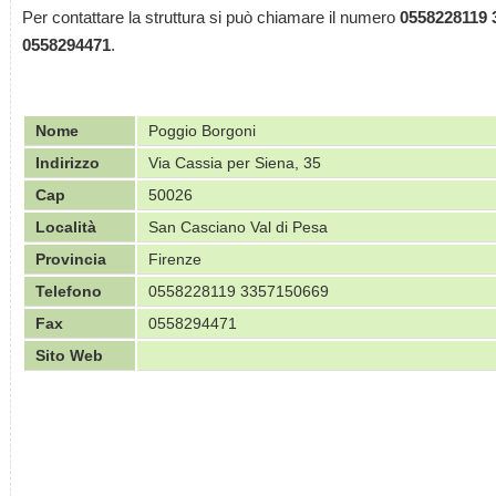
Per contattare la struttura si può chiamare il numero
0558228119 
0558294471
.
Nome
Poggio Borgoni
Indirizzo
Via Cassia per Siena, 35
Cap
50026
Località
San Casciano Val di Pesa
Provincia
Firenze
Telefono
0558228119 3357150669
Fax
0558294471
Sito Web