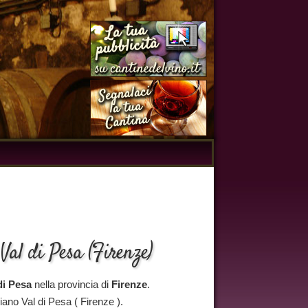
Val di Pesa (Firenze)
di Pesa
nella provincia di
Firenze
.
ano Val di Pesa ( Firenze ).