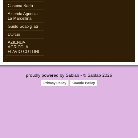
Cascina Sarìa
Azienda Agricola
La Marcellina
Guido Scapigliati
L'Orcio
AZIENDA
AGRICOLA
FLAVIO COTTINI
proudly powered by
Sablab
- © Sablab 2026
Privacy Policy
Cookie Policy