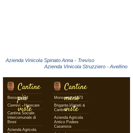
Azienda Vinicola Spinato Anna - Treviso
Azienda Vinicola Struzziero - Avellino
Cantine
Cantine
più
meno
Bessererhof
Monserrato 1973
Cierrevi - Horecare
Brigante Vigneti &
viste
viste
Cantina
Cantina Sociale
Intercomunale di
Azienda Agricola
Broni
Antico Podere
Casanova
Azienda Agricola