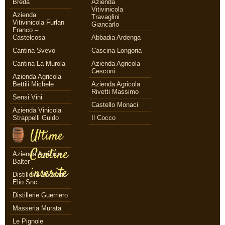
Breda
Azienda
Vitivinicola
Azienda
Travaglini
Vitivinicola Furlan
Giancarlo
Franco –
Castelcosa
Abbadia Ardenga
Cantina Svevo
Cascina Longoria
Cantina La Murola
Azienda Agricola
Cesconi
Azienda Agricola
Bettili Michele
Azienda Agricola
Rivetti Massimo
Sensi Vini
Castello Monaci
Azienda Vinicola
Strappelli Guido
Il Cocco
Ultime
Cantine
Azienda Agricola
Balter
inserite
Distilleria Beccaris
Elio Snc
Distillerie Guerriero
Masseria Murata
Le Pignole