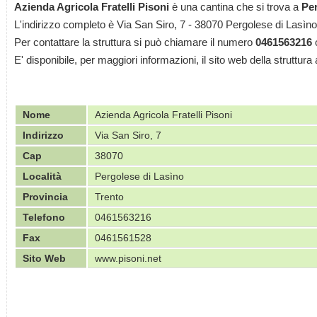
Azienda Agricola Fratelli Pisoni
è una cantina che si trova a
Per
L'indirizzo completo è Via San Siro, 7 - 38070 Pergolese di Lasìno 
Per contattare la struttura si può chiamare il numero
0461563216
o
E' disponibile, per maggiori informazioni, il sito web della struttura 
Nome
Azienda Agricola Fratelli Pisoni
Indirizzo
Via San Siro, 7
Cap
38070
Località
Pergolese di Lasìno
Provincia
Trento
Telefono
0461563216
Fax
0461561528
Sito Web
www.pisoni.net