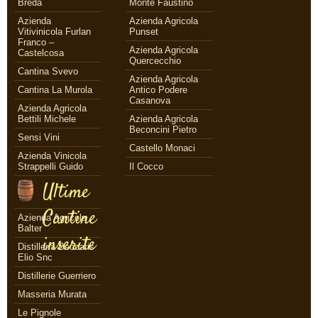
Breda
Monte Faustino
Azienda
Azienda Agricola
Vitivinicola Furlan
Punset
Franco –
Azienda Agricola
Castelcosa
Quercecchio
Cantina Svevo
Azienda Agricola
Cantina La Murola
Antico Podere
Casanova
Azienda Agricola
Bettili Michele
Azienda Agricola
Beconcini Pietro
Sensi Vini
Castello Monaci
Azienda Vinicola
Strappelli Guido
Il Cocco
Ultime
Cantine
Azienda Agricola
Balter
inserite
Distilleria Beccaris
Elio Snc
Distillerie Guerriero
Masseria Murata
Le Pignole