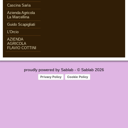
Cascina Sarìa
Azienda Agricola
La Marcellina
Guido Scapigliati
L'Orcio
AZIENDA
AGRICOLA
FLAVIO COTTINI
proudly powered by
Sablab
- © Sablab 2026
Privacy Policy
Cookie Policy