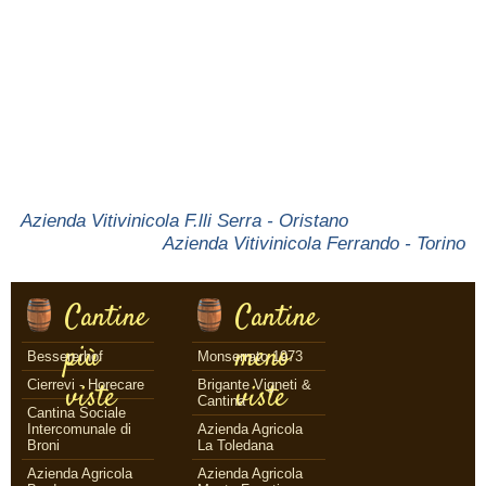
Azienda Vitivinicola F.lli Serra - Oristano
Azienda Vitivinicola Ferrando - Torino
Cantine
Cantine
più
meno
Bessererhof
Monserrato 1973
Cierrevi - Horecare
Brigante Vigneti &
viste
viste
Cantina
Cantina Sociale
Intercomunale di
Azienda Agricola
Broni
La Toledana
Azienda Agricola
Azienda Agricola