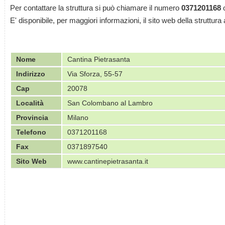
Per contattare la struttura si può chiamare il numero
0371201168
o
E' disponibile, per maggiori informazioni, il sito web della struttura 
Nome
Cantina Pietrasanta
Indirizzo
Via Sforza, 55-57
Cap
20078
Località
San Colombano al Lambro
Provincia
Milano
Telefono
0371201168
Fax
0371897540
Sito Web
www.cantinepietrasanta.it