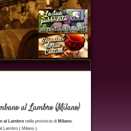
ombano al Lambro (Milano)
o al Lambro
nella provincia di
Milano
.
l Lambro ( Milano ).