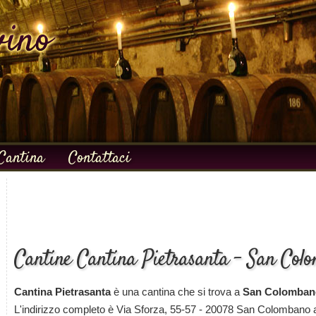
Cantina
Contattaci
Cantine Cantina Pietrasanta - San Col
Cantina Pietrasanta
è una cantina che si trova a
San Colomban
L'indirizzo completo è Via Sforza, 55-57 - 20078 San Colombano a