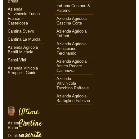
Breda
Fattoria Corzano &
Azienda
Paterno
Vitivinicola Furlan
Franco –
Azienda Agricola
Castelcosa
Cascina Corte
Cantina Svevo
Azienda Agricola
Foffani
Cantina La Murola
Azienda Agricola
Azienda Agricola
Principiano
Bettili Michele
Ferdinando
Sensi Vini
Azienda Agricola
Antico Podere
Azienda Vinicola
Casanova
Strappelli Guido
Azienda
Vitivinicola
Tacchino Raffaele
Azienda Agricola
Battaglino Fabrizio
Ultime
Cantine
Azienda Agricola
Balter
inserite
Distilleria Beccaris