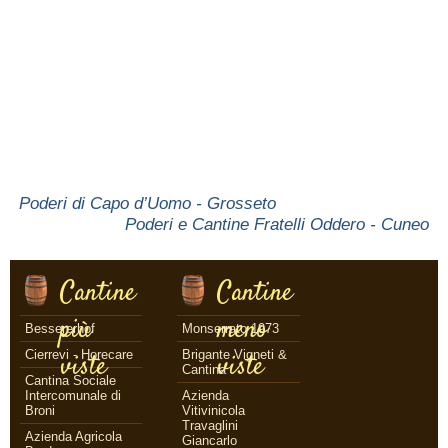
Poderi di Capo d’Uomo - Grosseto
Poderi e Cantine Fratelli Oddero - Cuneo
Cantine
Cantine
più
meno
Bessererhof
Monserrato 1973
Cierrevi - Horecare
Brigante Vigneti &
viste
viste
Cantina
Cantina Sociale
Intercomunale di
Azienda
Broni
Vitivinicola
Travaglini
Azienda Agricola
Giancarlo