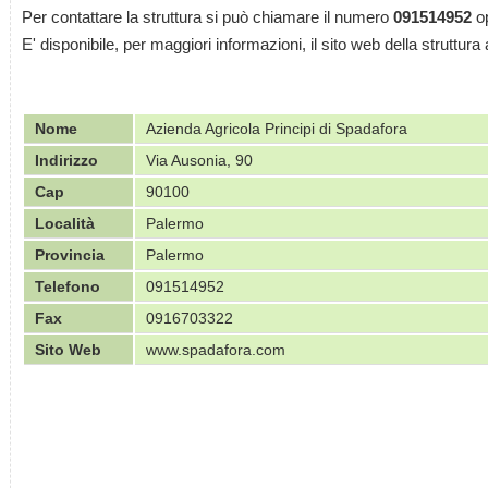
Per contattare la struttura si può chiamare il numero
091514952
op
E' disponibile, per maggiori informazioni, il sito web della struttura 
Nome
Azienda Agricola Principi di Spadafora
Indirizzo
Via Ausonia, 90
Cap
90100
Località
Palermo
Provincia
Palermo
Telefono
091514952
Fax
0916703322
Sito Web
www.spadafora.com