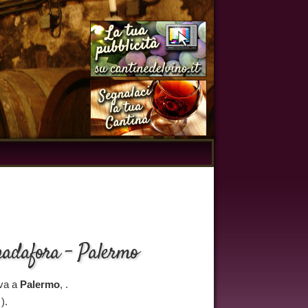
padafora - Palermo
ova a
Palermo
, .
).