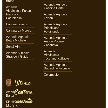
Breda
Azienda Agricola
Azienda
Cascina Corte
Vitivinicola Furlan
Franco –
Azienda Agricola
Castelcosa
Foffani
Cantina Svevo
Azienda Agricola
Principiano
Cantina La Murola
Ferdinando
Azienda Agricola
Azienda Agricola
Bettili Michele
Antico Podere
Casanova
Sensi Vini
Azienda
Azienda Vinicola
Vitivinicola
Strappelli Guido
Tacchino Raffaele
Azienda Agricola
Battaglino Fabrizio
Colombaio
Ultime
Cantine
Azienda Agricola
Balter
inserite
Distilleria Beccaris
Elio Snc