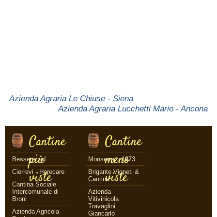
Azienda Agraria Le Chiuse - Siena
Azienda Agraria Lucchetti Mario - Ancona
Cantine
Cantine
più
meno
Bessererhof
Monserrato 1973
Cierrevi - Horecare
Brigante Vigneti &
viste
viste
Cantina
Cantina Sociale
Intercomunale di
Azienda
Broni
Vitivinicola
Travaglini
Azienda Agricola
Giancarlo