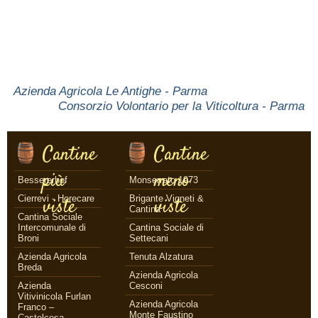
Azienda Agricola Le Antighe - Parma
Consorzio Volontario per la Viticoltura - Parma
Cantine
Cantine
più
meno
Bessererhof
Monserrato 1973
Cierrevi - Horecare
Brigante Vigneti &
viste
viste
Cantina
Cantina Sociale
Intercomunale di
Cantina Sociale di
Broni
Settecani
Azienda Agricola
Tenuta Alzatura
Breda
Azienda Agricola
Azienda
Cesconi
Vitivinicola Furlan
Azienda Agricola
Franco –
Monte Faustino
Castelcosa