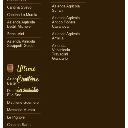
Azienda Agricola
Cantina Svevo
Scriani
Cantina La Murola
Azienda Agricola
Azienda Agricola
Antico Podere
Bettili Michele
Casanova
Sensi Vini
Azienda Agricola
Armilla
Azienda Vinicola
Strappelli Guido
Azienda
Vitivinicola
Travaglini
Giancarlo
Ultime
Cantine
Azienda Agricola
Balter
inserite
Distilleria Beccaris
Elio Snc
Distillerie Guerriero
Masseria Murata
Le Pignole
Cascina Sarìa