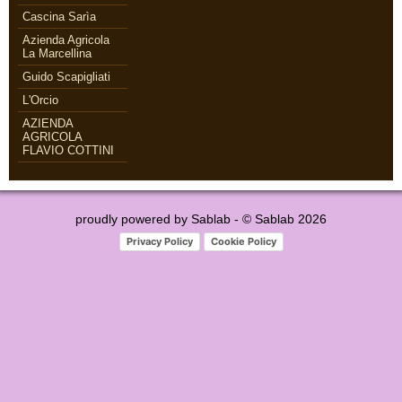
Cascina Sarìa
Azienda Agricola
La Marcellina
Guido Scapigliati
L'Orcio
AZIENDA
AGRICOLA
FLAVIO COTTINI
proudly powered by
Sablab
- © Sablab 2026
Privacy Policy
Cookie Policy