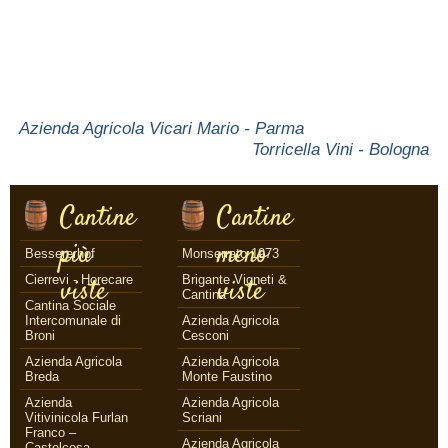
Azienda Agricola Vicari Mario - Parma
Torricella Vini - Bologna
Cantine
Cantine
più
meno
Bessererhof
Monserrato 1973
Cierrevi - Horecare
Brigante Vigneti &
viste
viste
Cantina
Cantina Sociale
Intercomunale di
Azienda Agricola
Broni
Cesconi
Azienda Agricola
Azienda Agricola
Breda
Monte Faustino
Azienda
Azienda Agricola
Vitivinicola Furlan
Scriani
Franco –
Azienda Agricola
Castelcosa