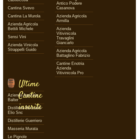
Antico Podere
Cantina Svevo
Casanova
Cantina La Murola
Azienda Agricola
Armilla
Azienda Agricola
Bettili Michele
Azienda
Vitivinicola
Sensi Vini
Travaglini
Giancarlo
Azienda Vinicola
Strappelli Guido
Azienda Agricola
Battaglino Fabrizio
Cantine Enotria
Azienda
Vitivinicola Pro
Ultime
Cantine
Azienda Agricola
Balter
inserite
Distilleria Beccaris
Elio Snc
Distillerie Guerriero
Masseria Murata
Le Pignole